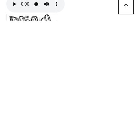
arrow_upward
자동등록방지 숫자를 순서대로 입력하세요.
비밀글
댓글등록
회사소개
개인정보처리방침
이메일무단수집거부
회원가입
로그인