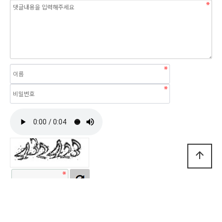
arrow_upward
자동등록방지 숫자를 순서대로 입력하세요.
비밀글
댓글등록