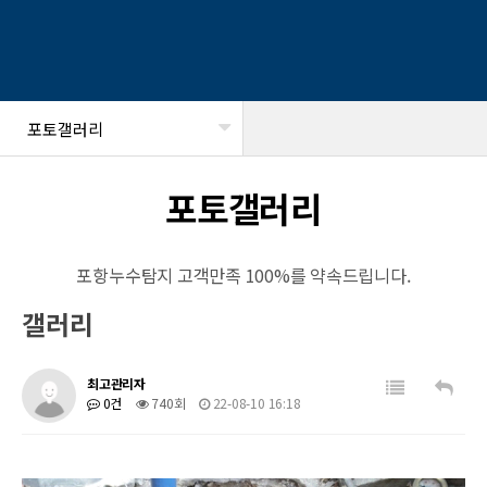
포토갤러리
헤더설정
포토갤러리
포항누수탐지 고객만족 100%를 약속드립니다.
갤러리
최고관리자
0건
740회
22-08-10 16:18