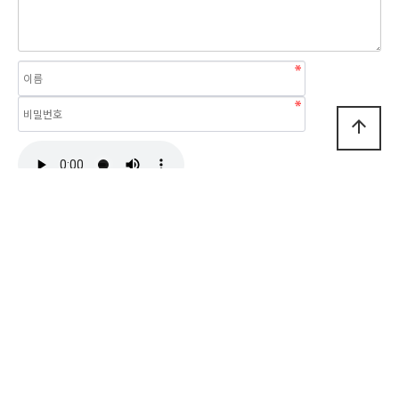
arrow_upward
자동등록방지 숫자를 순서대로 입력하세요.
비밀글
댓글등록