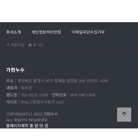
회사소개
개인정보처리방침
이메일무단수집거부
회원가입
로그인
가현누수
주소 :
경상북도 포항시 북구 흥해읍 달전로 291 (이인리 424)
대표자 :
유우곤
핸드폰 :
010-6525-1838
전화번호 :
054-748-1838
사이트 :
http://포항누수탐지.net/
arrow_upward
COPYRIGHT(c) 2022
가현누수.
ALL RIGHTS RESERVED.
홈페이지제작 홍.련.닷.컴
가현누수 고객센터